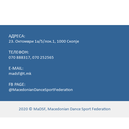
50
BARANJE za
izdavanje na
Tancova
Sudiska
licenca.docx
АДРЕСА:
52
23. Октомври 1а/5/лок.1, 1000 Скопје
BARANJE za
ТЕЛЕФОН:
organiziranje
070 888317, 070 252565
na tancov
sportski
E-MAIL:
nastan.docx
madsf@t.mk
52
FB PAGE:
EVIDENCIJA za
@MacedonianDanceSportFederation
tanceri
sportisti
ucesnici na
Tancov
2020 © MaDSF, Macedonian Dance Sport Federation
Sportski
natprevar.docx
56