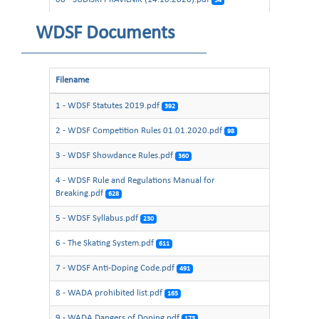
54
09 - PRAVILNIK ZA TANCOV SKRUTINER
WDSF Documents
(14.10.2020).pdf
57
10 - DISCIPLINSKI PRAVILNIK (14.10.2020).pdf
53
Filename
11 - PRAVILNIK ZA ORGANIZACIJA NA TANCOVI
SPORTSKI NASTANI (14.10.2020).pdf
45
1 - WDSF Statutes 2019.pdf
392
12 - PRAVILNIK ZA ANTI DOPING (14.10.2020).pdf
47
2 - WDSF Competition Rules 01.01.2020.pdf
98
13 - AMS PRAVILNIK ZA ANTI DOPING.pdf
53
3 - WDSF Showdance Rules.pdf
360
4 - WDSF Rule and Regulations Manual for
Breaking.pdf
628
5 - WDSF Syllabus.pdf
230
6 - The Skating System.pdf
611
7 - WDSF Anti-Doping Code.pdf
491
8 - WADA prohibited list.pdf
165
9 - WADA Dangers of Doping.pdf
173