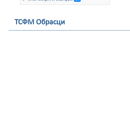
ТСФМ Обрасци
Filename
BARANJE za
izdavanje i
obnovuvanje
na Tancova
Trenerska
licenca.docx